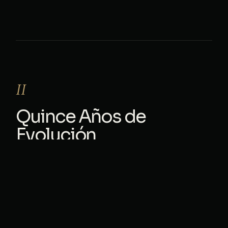
II
Quince Años de
Evolución
Fifteen Years of Evolution
Nuestra autoridad se ha forjado en la cátedra y la
práctica profesional durante más de una década y